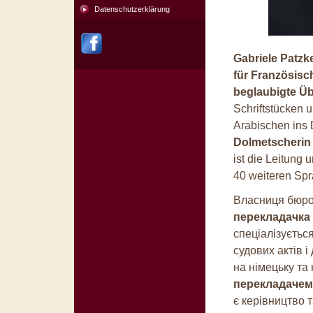
Datenschutzerklärung
Gabriele Patzk
für Französisc
beglaubigte Ü
Schriftstücken 
Arabischen ins 
Dolmetscherin 
ist die Leitung
40 weiteren Spr
Власниця бюр
перекладачка 
спеціалізуєтьс
судових актів і
на німецьку та
перекладачем
є керівництво 