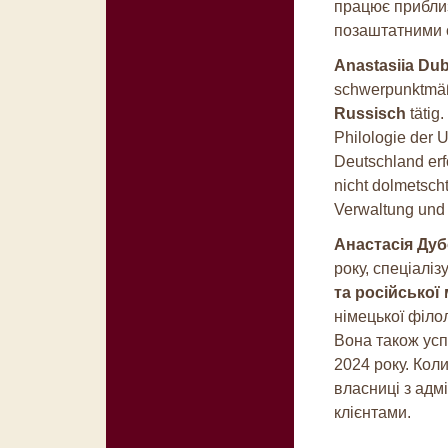
працює приблиз
позаштатними 
Anastasiia Du
schwerpunktmä
Russisch
tätig
Philologie der U
Deutschland erf
nicht dolmetscht
Verwaltung und
Анастасія Ду
року, спеціаліз
та російської 
німецької філол
Вона також усп
2024 року. Кол
власниці з адм
клієнтами.