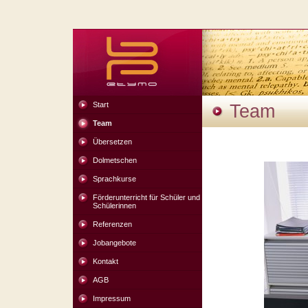
Start
Team
Team
Übersetzen
Dolmetschen
Sprachkurse
Förderunterricht für Schüler und
Schülerinnen
Referenzen
Jobangebote
Kontakt
AGB
Impressum