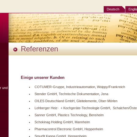
Deutsch
Engli
Referenzen
Einige unserer Kunden
COTUMER-Gruppe, Industrieautomation, Woippy/Frankreich
er und
Stender GmbH, Technische Dokumentation, Jena
OILES Deutschland GmbH, Gleitelemente, Ober-Mörlen
Lohberger Heiz- + Kochgeräte-Technologie GmbH, Schalchen/Öster
Sanner GmbH, Plastics Technology, Bensheim
Schokinag Holding GmbH, Mannheim
Pharmacontrol Electronic GmbH, Heppenheim
Smurfit Kappa GmbH, Heppenheim