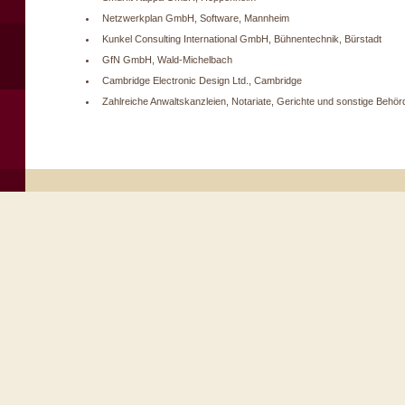
Netzwerkplan GmbH, Software, Mannheim
Kunkel Consulting International GmbH, Bühnentechnik, Bürstadt
GfN GmbH, Wald-Michelbach
Cambridge Electronic Design Ltd., Cambridge
Zahlreiche Anwaltskanzleien, Notariate, Gerichte und sonstige Behör