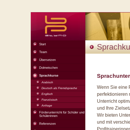
Start
Sprachku
Team
Übersetzen
Dolmetschen
Sprachunterri
Sprachkurse
Arabisch
Wenn Sie eine 
Deutsch als Fremdsprache
perfektionieren
Englisch
Französisch
Unterricht optim
Anfrage
und Ihre Zielset
Förderunterricht für Schüler und
Wir bieten Unte
Schülerinnen
und mit verschi
Referenzen
Profitrainerinne