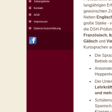
Jobangebote
langjährigen Er
Kontakt
gewünschten Zi
AGB
Neben
Englisc
Impressum
große Stärke - 
Datenschutzerklärung
die DSH-Prüfun
Französisch, It
Gälisch
und
Vi
Kurssprachen 
Die Sprac
Betrieb o
Ansonsten
Heppenhe
Der Unter
Lehrkräf
und mehr
Schülerna
Spanisch, 
Klassen u