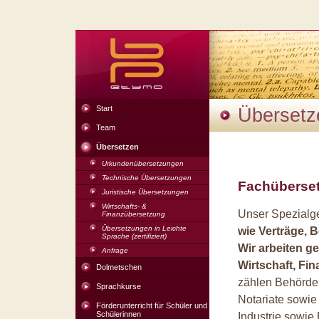
Start
Übersetz
Team
Übersetzen
Urkundenübersetzungen
Technische Übersetzungen
Fachüberset
Juristische Übersetzungen
Wirtschafts- &
Unser Spezialg
Finanzübersetzung
Übersetzungen in Leichte
wie Verträge, 
Sprache (zertifiziert)
Wir arbeiten g
Anfrage
Wirtschaft, Fi
Dolmetschen
zählen Behörden
Sprachkurse
Notariate sowie
Förderunterricht für Schüler und
Schülerinnen
Industrie sowie