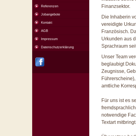
Finanzsektor.
Referenzen
Jobangebote
Die Inhaberin v
Kontakt
vereidigte Urku
AGB
Französisch. D
Urkunden aus d
Impressum
Sprachraum sei
Datenschutzerklärung
Unser Team vere
beglaubigt Doku
Zeugnisse, Geb
Führerscheine),
amtliche Korres
Für uns ist es s
fremdsprachlic
notwendige Fach
Textart mitbringt