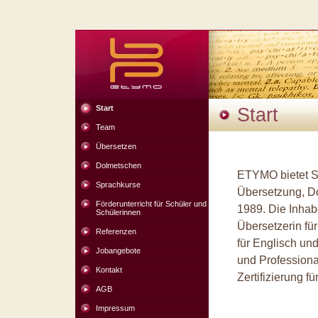
Start
Start
Team
Übersetzen
Dolmetschen
ETYMO bietet S
Sprachkurse
Übersetzung, D
Förderunterricht für Schüler und
1989. Die Inhabe
Schülerinnen
Übersetzerin fü
Referenzen
für Englisch und
Jobangebote
und Professiona
Kontakt
Zertifizierung f
AGB
Impressum