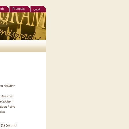
sch
Français
عربي
ten darüber
erden von
etzlichen
utzen keine
itte
 (1) (a) und