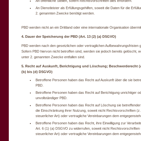
An öffentliche Stellen, sofern Rechtsvorschriften dies erfordern.
An Dienstleister als Erfüllungsgehilfen, soweit die Daten für die Erfüll
2. genannten Zwecke benötigt werden.
PBD werden nicht an ein Drittland oder eine internationale Organisation übermitt
4. Dauer der Speicherung der PBD (Art. 13 (2) (a) DSGVO)
PBD werden nach den gesetzlichen oder vertraglichen Aufbewahrungsfristen g
Sofern PBD hiervon nicht betroffen sind, werden sie jedoch bereits gelöscht, w
unter 2. genannten Zwecke entfallen sind.
5. Recht auf Auskunft, Berichtigung und Löschung; Beschwerderecht (Ar
(b) bis (d) DSGVO)
Betroffene Personen haben das Recht auf Auskunft über die sie betr
PBD.
Betroffene Personen haben das Recht auf Berichtigung unrichtiger o
unvollständiger PBD.
Betroffene Personen haben das Recht auf Löschung sie betreffende
die Einschränkung ihrer Nutzung, soweit nicht Rechtsvorschriften (z.
steuerlicher Art) oder vertragliche Vereinbarungen dem entgegensteh
Betroffene Personen haben das Recht, ihre Einwilligung zur Verarbei
Art. 6 (1) (a) DSGVO zu widerrufen, soweit nicht Rechtsvorschriften 
steuerlicher Art) oder vertragliche Vereinbarungen dem entgegensteh