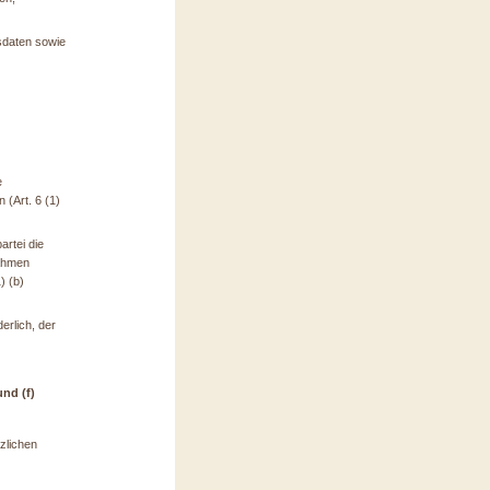
sdaten sowie
e
(Art. 6 (1)
artei die
nahmen
) (b)
derlich, der
nd (f)
zlichen