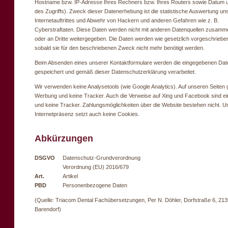
Hostname bzw. IP-Adresse Ihres Rechners bzw. Ihres Routers sowie Datum u
des Zugriffs). Zweck dieser Datenerhebung ist die statistische Auswertung un
Internetauftrittes und Abwehr von Hackern und anderen Gefahren wie z. B.
Cyberstraftaten. Diese Daten werden nicht mit anderen Datenquellen zusamm
oder an Dritte weitergegeben. Die Daten werden wie gesetzlich vorgeschrieben
sobald sie für den beschriebenen Zweck nicht mehr benötigt werden.
Beim Absenden eines unserer Kontaktformulare werden die eingegebenen Dat
gespeichert und gemäß dieser Datenschutzerklärung verarbeitet.
Wir verwenden keine Analysetools (wie Google Analytics). Auf unseren Seiten g
Werbung und keine Tracker. Auch die Verweise auf Xing und Facebook sind ei
und keine Tracker. Zahlungsmöglichkeiten über die Website bestehen nicht. U
Internetpräsenz setzt auch keine Cookies.
Abkürzungen
DSGVO
Datenschutz-Grundverordnung
Verordnung (EU) 2016/679
Art.
Artikel
PBD
Personenbezogene Daten
(Quelle: Triacom Dental Fachübersetzungen, Per N. Döhler, Dorfstraße 6, 21
Barendorf)