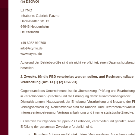
(b) DSGVO)
ETYMO
Inhaberin: Gabriele Patzke
Darmstädter Str. 13
64646 Heppenheim
Deutschland
+49 6252 910760
info@etymo.de
www.etymo.de
Aufgrund der Betriebsgröße sind wir nicht verpflichtet, einen Datenschutzbeau
bestellen.
2. Zwecke, für die PBD verarbeitet werden sollen, und Rechtsgrundlage f
Verarbeitung (Art. 13 (1) (c) DSGVO)
Gegenstand des Unternehmens ist die Übersetzung, Prüfung und Bearbeitung
in verschiedenen Sprachen und die Erbringung damit zusammenhängender
Dienstleistungen. Hauptzweck der Erhebung, Verarbeitung und Nutzung der PB
Vertragsabwicklung. Nebenzwecke sind die Kunden- und Lieferantenverwaltun
Interessentenbetreuung, Vertragsanbahnung und interne statistische Zwecke.
Es werden zu folgenden Gruppen PBD erhoben, verarbeitet und genutzt, sowei
Erfüllung der genannten Zwecke erforderlich sind:
Kunden:
Adress- und Kontaktdaten, Vertragsdaten, Abrechnungsdat