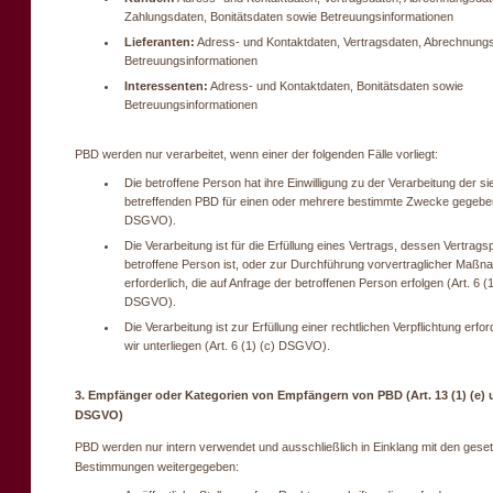
Zahlungsdaten, Bonitätsdaten sowie Betreuungsinformationen
Lieferanten:
Adress- und Kontaktdaten, Vertragsdaten, Abrechnung
Betreuungsinformationen
Interessenten:
Adress- und Kontaktdaten, Bonitätsdaten sowie
Betreuungsinformationen
PBD werden nur verarbeitet, wenn einer der folgenden Fälle vorliegt:
Die betroffene Person hat ihre Einwilligung zu der Verarbeitung der si
betreffenden PBD für einen oder mehrere bestimmte Zwecke gegeben 
DSGVO).
Die Verarbeitung ist für die Erfüllung eines Vertrags, dessen Vertragsp
betroffene Person ist, oder zur Durchführung vorvertraglicher Maß
erforderlich, die auf Anfrage der betroffenen Person erfolgen (Art. 6 (1
DSGVO).
Die Verarbeitung ist zur Erfüllung einer rechtlichen Verpflichtung erfor
wir unterliegen (Art. 6 (1) (c) DSGVO).
3. Empfänger oder Kategorien von Empfängern von PBD (Art. 13 (1) (e) u
DSGVO)
PBD werden nur intern verwendet und ausschließlich in Einklang mit den geset
Bestimmungen weitergegeben: