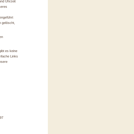
nd Uhrzeit
seres
engeführt
 gelöscht,
en
ibt es keine
nfache Links
nsere
397