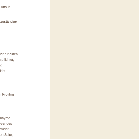
 uns in
 zuständige
er für einen
pflichtet,
t
icht
 Profiling
anonyme
wser des
ovider
n Seite,