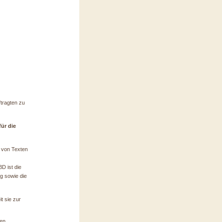
ftragten zu
ür die
 von Texten
D ist die
g sowie die
t sie zur
en,