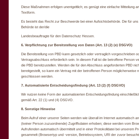
Diese Maßnahmen erfolgen unentgeltlich; es genügt eine einfache Mitteilung an
Textform.
Es besteht das Recht zur Beschwerde bei einer Aufsichtsbehörde. Die für uns
Behörde ist der/die
Landesbeauftragte für den Datenschutz Hessen.
6. Verpflichtung zur Bereitstellung von Daten (Art. 13 (2) (e) DSGVO)
Die Bereitstellung von PBD kann gesetzlich oder vertraglich vorgeschrieben od
Vertragsabschluss erforderlich sein. In diesem Fall ist die betroffene Person ver
die PBD bereitzustellen. Werden die für den Abschluss angeforderten PBD nich
bereitgestellt, so kann ein Vertrag mit der betroffenen Person möglicherweise n
geschlossen werden.
7. Automatisierte Entscheidungsfindung (Art. 13 (2) (f) DSGVO)
Wir nutzen keine Form der automatisierten Entscheidungsfindung einschließlich
gemäß Art. 22 (1) und (4) DSGVO.
8. Sonstige Hinweise
Beim Aufruf einer unserer Seiten werden wie überall im Internet automatisch 
(keiner Person zuzuordnende) Zugriffsdaten erhoben; diese werden vom Bro
Aufrufenden automatisch übermittelt und in einer Protokolldatei bei unserem Pr
gesammelt (Browsertyp und -version, Betriebssystem, URI der zuvor besuchte