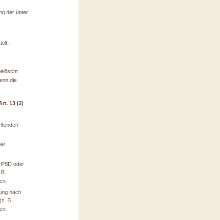
ung der unter
elt.
elöscht.
enn die
t. 13 (2)
effenden
der
r PBD oder
 B.
en.
tung nach
(z. B.
en.