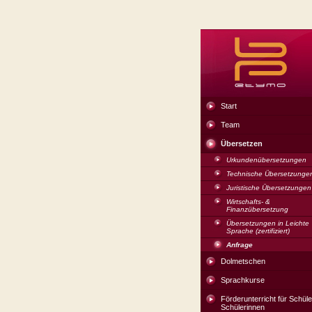
Start
Team
Übersetzen
Urkundenübersetzungen
Technische Übersetzunge
Juristische Übersetzungen
Wirtschafts- &
Finanzübersetzung
Übersetzungen in Leichte
Sprache (zertifiziert)
Anfrage
Dolmetschen
Sprachkurse
Förderunterricht für Schül
Schülerinnen