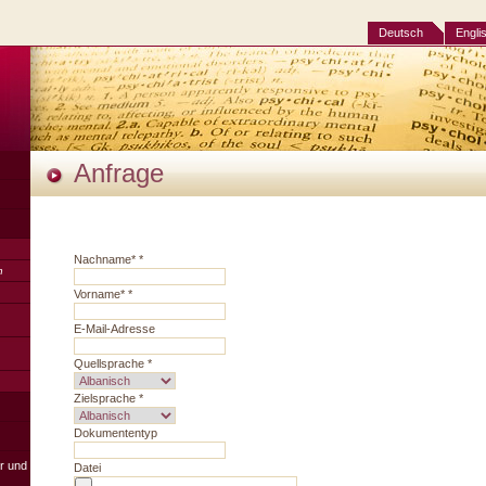
Deutsch
Engli
Anfrage
Nachname*
*
n
Vorname*
*
E-Mail-Adresse
Quellsprache
*
Zielsprache
*
Dokumententyp
er und
Datei